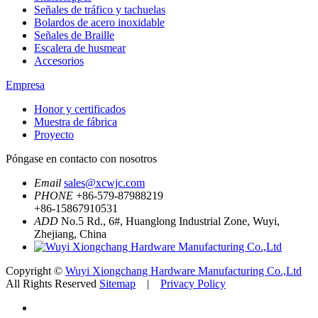
Señales de tráfico y tachuelas
Bolardos de acero inoxidable
Señales de Braille
Escalera de husmear
Accesorios
Empresa
Honor y certificados
Muestra de fábrica
Proyecto
Póngase en contacto con nosotros
Email
sales@xcwjc.com
PHONE
+86-579-87988219
+86-15867910531
ADD
No.5 Rd., 6#, Huanglong Industrial Zone, Wuyi,
Zhejiang, China
Copyright ©
Wuyi Xiongchang Hardware Manufacturing Co.,Ltd
All Rights Reserved
Sitemap
|
Privacy Policy