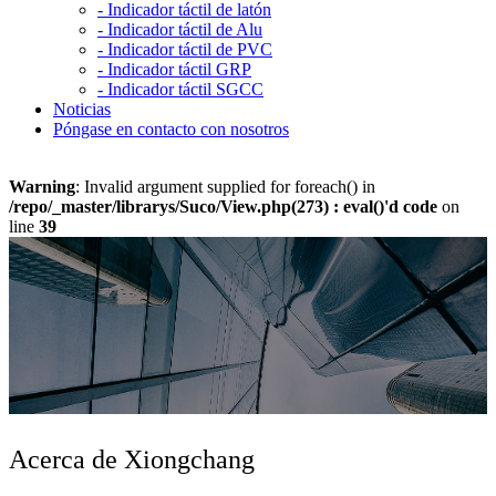
-
Indicador táctil de latón
-
Indicador táctil de Alu
-
Indicador táctil de PVC
-
Indicador táctil GRP
-
Indicador táctil SGCC
Noticias
Póngase en contacto con nosotros
Warning
: Invalid argument supplied for foreach() in
/repo/_master/librarys/Suco/View.php(273) : eval()'d code
on
line
39
Acerca de Xiongchang