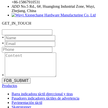
+86-15867910531
ADD
No.5 Rd., 6#, Huanglong Industrial Zone, Wuyi,
Zhejiang, China
GET_IN_TOUCH
*
*
*
FDB_SUBMIT
Productos
Barra indicadora táctil direccional y tiras
Pasadores indicadores táctiles de advertencia
Pavimentación táctil
Skatestopper