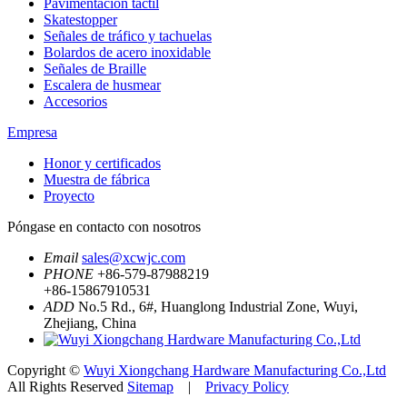
Pavimentación táctil
Skatestopper
Señales de tráfico y tachuelas
Bolardos de acero inoxidable
Señales de Braille
Escalera de husmear
Accesorios
Empresa
Honor y certificados
Muestra de fábrica
Proyecto
Póngase en contacto con nosotros
Email
sales@xcwjc.com
PHONE
+86-579-87988219
+86-15867910531
ADD
No.5 Rd., 6#, Huanglong Industrial Zone, Wuyi,
Zhejiang, China
Copyright ©
Wuyi Xiongchang Hardware Manufacturing Co.,Ltd
All Rights Reserved
Sitemap
|
Privacy Policy