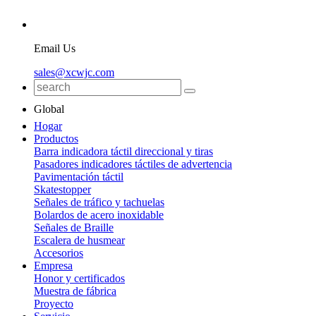
Email Us
sales@xcwjc.com
Global
Hogar
Productos
Barra indicadora táctil direccional y tiras
Pasadores indicadores táctiles de advertencia
Pavimentación táctil
Skatestopper
Señales de tráfico y tachuelas
Bolardos de acero inoxidable
Señales de Braille
Escalera de husmear
Accesorios
Empresa
Honor y certificados
Muestra de fábrica
Proyecto