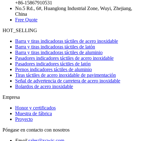
+86-15867910531
No.5 Rd., 6#, Huanglong Industrial Zone, Wuyi, Zhejiang,
China
Free Quote
HOT_SELLING
Barra y tiras indicadoras táctiles de acero inoxidable
Barra y tiras indicadoras táctiles de latón
Barra y tiras indicadoras táctiles de aluminio
Pasadores indicadores táctiles de acero inoxidable
Pasadores indicadores táctiles de latón
Pernos indicadores táctiles de aluminio
Tiras táctiles de acero inoxidable de pavimentación
Señal de advertencia de carretera de acero inoxidable
Bolardos de acero inoxidable
Empresa
Honor y certificados
Muestra de fábrica
Proyecto
Póngase en contacto con nosotros
Email
sales@xcwjc.com