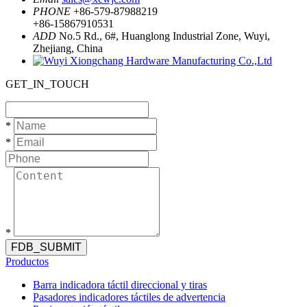
PHONE
+86-579-87988219
+86-15867910531
ADD
No.5 Rd., 6#, Huanglong Industrial Zone, Wuyi,
Zhejiang, China
GET_IN_TOUCH
*
*
*
FDB_SUBMIT
Productos
Barra indicadora táctil direccional y tiras
Pasadores indicadores táctiles de advertencia