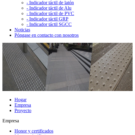
-
Indicador táctil de latón
-
Indicador táctil de Alu
-
Indicador táctil de PVC
-
Indicador táctil GRP
-
Indicador táctil SGCC
Noticias
Póngase en contacto con nosotros
Hogar
Empresa
Proyecto
Empresa
Honor y certificados