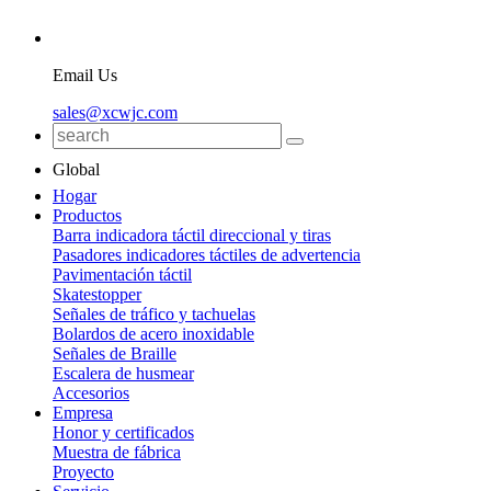
Email Us
sales@xcwjc.com
Global
Hogar
Productos
Barra indicadora táctil direccional y tiras
Pasadores indicadores táctiles de advertencia
Pavimentación táctil
Skatestopper
Señales de tráfico y tachuelas
Bolardos de acero inoxidable
Señales de Braille
Escalera de husmear
Accesorios
Empresa
Honor y certificados
Muestra de fábrica
Proyecto