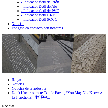
-
Indicador táctil de latón
-
Indicador táctil de Alu
-
Indicador táctil de PVC
-
Indicador táctil GRP
-
Indicador táctil SGCC
Noticias
Póngase en contacto con nosotros
Hogar
Noticias
Noticias de la industria
Don't Underestimate Tactile Paving! You May Not Know All
Its Functions! - 翻译中...
Noticias