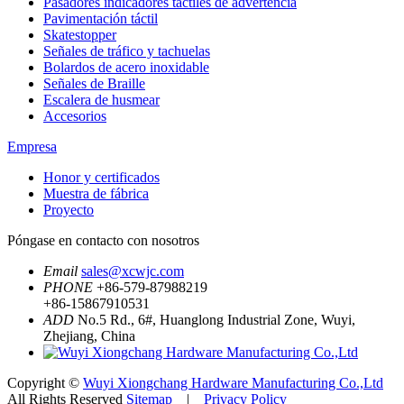
Pasadores indicadores táctiles de advertencia
Pavimentación táctil
Skatestopper
Señales de tráfico y tachuelas
Bolardos de acero inoxidable
Señales de Braille
Escalera de husmear
Accesorios
Empresa
Honor y certificados
Muestra de fábrica
Proyecto
Póngase en contacto con nosotros
Email
sales@xcwjc.com
PHONE
+86-579-87988219
+86-15867910531
ADD
No.5 Rd., 6#, Huanglong Industrial Zone, Wuyi,
Zhejiang, China
Copyright ©
Wuyi Xiongchang Hardware Manufacturing Co.,Ltd
All Rights Reserved
Sitemap
|
Privacy Policy