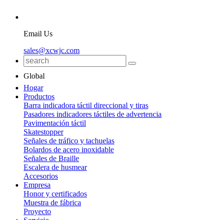
Email Us
sales@xcwjc.com
Global
Hogar
Productos
Barra indicadora táctil direccional y tiras
Pasadores indicadores táctiles de advertencia
Pavimentación táctil
Skatestopper
Señales de tráfico y tachuelas
Bolardos de acero inoxidable
Señales de Braille
Escalera de husmear
Accesorios
Empresa
Honor y certificados
Muestra de fábrica
Proyecto