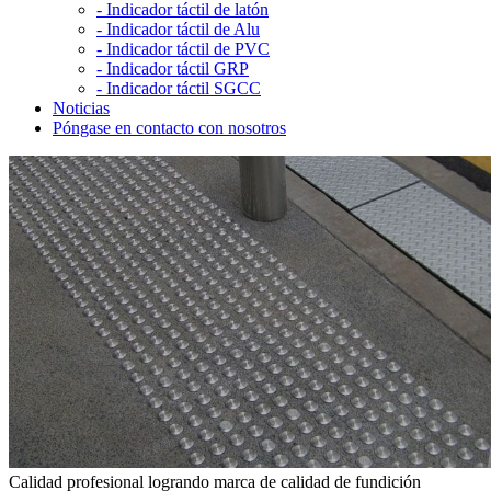
-
Indicador táctil de latón
-
Indicador táctil de Alu
-
Indicador táctil de PVC
-
Indicador táctil GRP
-
Indicador táctil SGCC
Noticias
Póngase en contacto con nosotros
Calidad profesional logrando marca de calidad de fundición