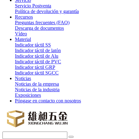
Servicio
Servicio Postventa
Política de devolución y garantía
Recursos
Preguntas frecuentes (FAQ)
Descarga de documentos
Vídeo
Material
Indicador táctil SS
Indicador táctil de latón
Indicador táctil de Alu
Indicador táctil de PVC
Indicador táctil GRP
Indicador táctil SGCC
Noticias
Noticias de la empresa
Noticias de la industria
Exposiciones
Póngase en contacto con nosotros