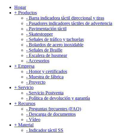
Hogar
+
Productos
-
Barra indicadora táctil direccional y tiras
-
Pasadores indicadores táctiles de advertencia
-
Pavimentación táctil
-
Skatestopper
-
Señales de tráfico y tachuelas
-
Bolardos de acero inoxidable
-
Señales de Braille
-
Escalera de husmear
-
Accesorios
+
Empresa
-
Honor y certificados
-
Muestra de fábrica
-
Proyecto
+
Servicio
-
Servicio Postventa
-
Política de devolución y garantía
+
Recursos
-
Preguntas frecuentes (FAQ)
-
Descarga de documentos
-
Vídeo
+
Material
-
Indicador táctil SS