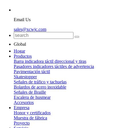
Email Us
sales@xcwjc.com
Global
Hogar
Productos
Barra indicadora táctil direccional y tiras
Pasadores indicadores táctiles de advertencia
Pavimentación táctil
Skatestopper
Señales de tráfico y tachuelas
Bolardos de acero inoxidable
Señales de Braille
Escalera de husmear
Accesorios
Empresa
Honor y certificados
Muestra de fábrica
Proyecto