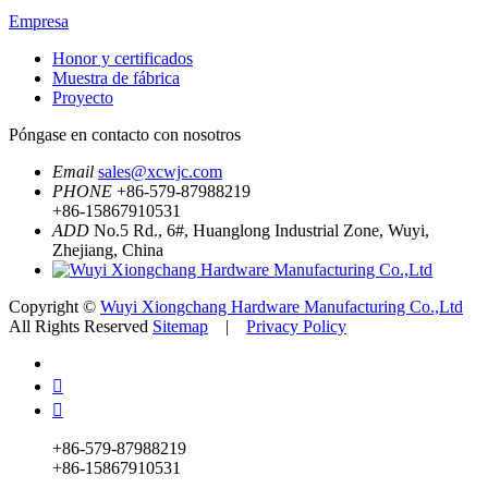
Empresa
Honor y certificados
Muestra de fábrica
Proyecto
Póngase en contacto con nosotros
Email
sales@xcwjc.com
PHONE
+86-579-87988219
+86-15867910531
ADD
No.5 Rd., 6#, Huanglong Industrial Zone, Wuyi,
Zhejiang, China
Copyright ©
Wuyi Xiongchang Hardware Manufacturing Co.,Ltd
All Rights Reserved
Sitemap
|
Privacy Policy


+86-579-87988219
+86-15867910531