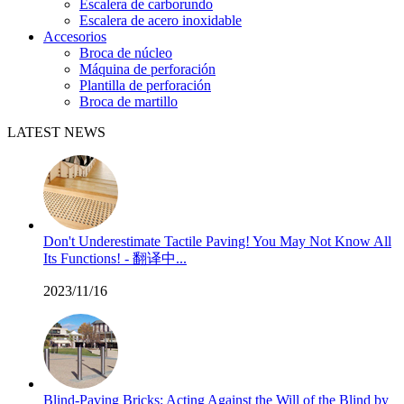
Escalera de carborundo
Escalera de acero inoxidable
Accesorios
Broca de núcleo
Máquina de perforación
Plantilla de perforación
Broca de martillo
LATEST NEWS
Don't Underestimate Tactile Paving! You May Not Know All
Its Functions! - 翻译中...
2023/11/16
Blind-Paving Bricks: Acting Against the Will of the Blind by