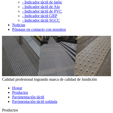
-
Indicador táctil de latón
-
Indicador táctil de Alu
-
Indicador táctil de PVC
-
Indicador táctil GRP
-
Indicador táctil SGCC
Noticias
Póngase en contacto con nosotros
Calidad profesional logrando marca de calidad de fundición
Hogar
Productos
Pavimentación táctil
Pavimentación táctil soldada
Productos