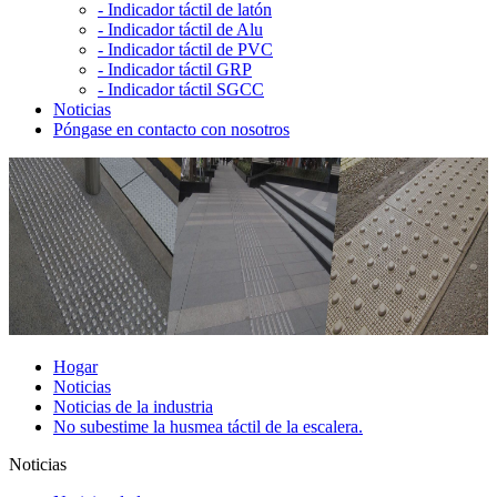
-
Indicador táctil de latón
-
Indicador táctil de Alu
-
Indicador táctil de PVC
-
Indicador táctil GRP
-
Indicador táctil SGCC
Noticias
Póngase en contacto con nosotros
Hogar
Noticias
Noticias de la industria
No subestime la husmea táctil de la escalera.
Noticias