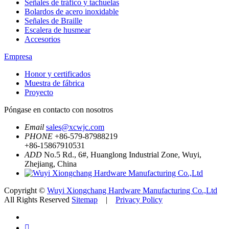
Señales de tráfico y tachuelas
Bolardos de acero inoxidable
Señales de Braille
Escalera de husmear
Accesorios
Empresa
Honor y certificados
Muestra de fábrica
Proyecto
Póngase en contacto con nosotros
Email
sales@xcwjc.com
PHONE
+86-579-87988219
+86-15867910531
ADD
No.5 Rd., 6#, Huanglong Industrial Zone, Wuyi,
Zhejiang, China
Copyright ©
Wuyi Xiongchang Hardware Manufacturing Co.,Ltd
All Rights Reserved
Sitemap
|
Privacy Policy
