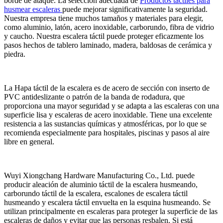
borde de ataque. La selección adecuada de
Productos táctiles para
husmear escaleras
puede mejorar significativamente la seguridad.
Nuestra empresa tiene muchos tamaños y materiales para elegir,
como aluminio, latón, acero inoxidable, carborundo, fibra de vidrio
y caucho. Nuestra escalera táctil puede proteger eficazmente los
pasos hechos de tablero laminado, madera, baldosas de cerámica y
piedra.
La Hapa táctil de la escalera es de acero de sección con inserto de
PVC antideslizante o patrón de la banda de rodadura, que
proporciona una mayor seguridad y se adapta a las escaleras con una
superficie lisa y escaleras de acero inoxidable. Tiene una excelente
resistencia a las sustancias químicas y atmosféricas, por lo que se
recomienda especialmente para hospitales, piscinas y pasos al aire
libre en general.
Wuyi Xiongchang Hardware Manufacturing Co., Ltd. puede
producir aleación de aluminio táctil de la escalera husmeando,
carborundo táctil de la escalera, escalones de escalera táctil
husmeando y escalera táctil envuelta en la esquina husmeando. Se
utilizan principalmente en escaleras para proteger la superficie de las
escaleras de daños y evitar que las personas resbalen. Si está