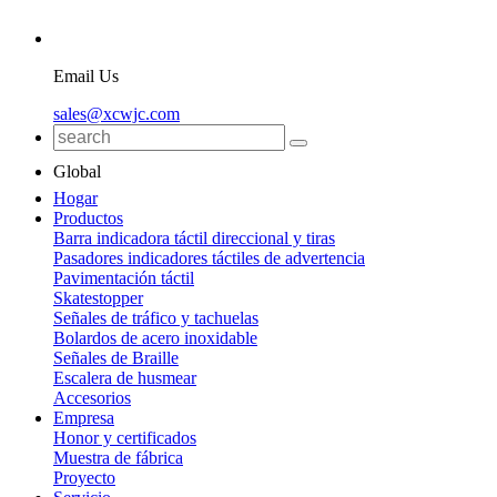
Email Us
sales@xcwjc.com
Global
Hogar
Productos
Barra indicadora táctil direccional y tiras
Pasadores indicadores táctiles de advertencia
Pavimentación táctil
Skatestopper
Señales de tráfico y tachuelas
Bolardos de acero inoxidable
Señales de Braille
Escalera de husmear
Accesorios
Empresa
Honor y certificados
Muestra de fábrica
Proyecto