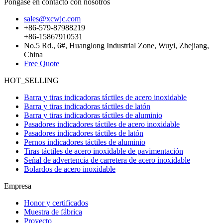
Póngase en contacto con nosotros
sales@xcwjc.com
+86-579-87988219
+86-15867910531
No.5 Rd., 6#, Huanglong Industrial Zone, Wuyi, Zhejiang,
China
Free Quote
HOT_SELLING
Barra y tiras indicadoras táctiles de acero inoxidable
Barra y tiras indicadoras táctiles de latón
Barra y tiras indicadoras táctiles de aluminio
Pasadores indicadores táctiles de acero inoxidable
Pasadores indicadores táctiles de latón
Pernos indicadores táctiles de aluminio
Tiras táctiles de acero inoxidable de pavimentación
Señal de advertencia de carretera de acero inoxidable
Bolardos de acero inoxidable
Empresa
Honor y certificados
Muestra de fábrica
Proyecto