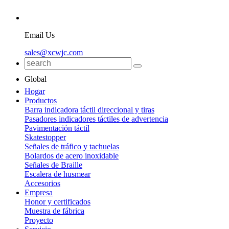
Email Us
sales@xcwjc.com
Global
Hogar
Productos
Barra indicadora táctil direccional y tiras
Pasadores indicadores táctiles de advertencia
Pavimentación táctil
Skatestopper
Señales de tráfico y tachuelas
Bolardos de acero inoxidable
Señales de Braille
Escalera de husmear
Accesorios
Empresa
Honor y certificados
Muestra de fábrica
Proyecto