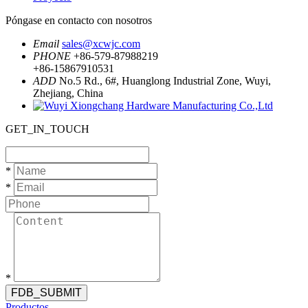
Póngase en contacto con nosotros
Email
sales@xcwjc.com
PHONE
+86-579-87988219
+86-15867910531
ADD
No.5 Rd., 6#, Huanglong Industrial Zone, Wuyi,
Zhejiang, China
GET_IN_TOUCH
*
*
*
FDB_SUBMIT
Productos