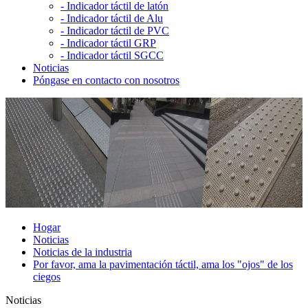
-
Indicador táctil de latón
-
Indicador táctil de Alu
-
Indicador táctil de PVC
-
Indicador táctil GRP
-
Indicador táctil SGCC
Noticias
Póngase en contacto con nosotros
Hogar
Noticias
Noticias de la industria
Por favor, ama la pavimentación táctil, ama los "ojos" de los
ciegos
Noticias