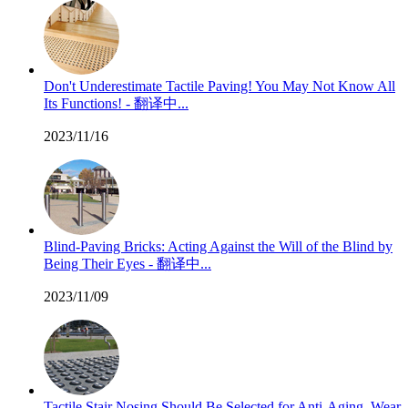
Don't Underestimate Tactile Paving! You May Not Know All
Its Functions! - 翻译中...
2023/11/16
Blind-Paving Bricks: Acting Against the Will of the Blind by
Being Their Eyes - 翻译中...
2023/11/09
Tactile Stair Nosing Should Be Selected for Anti-Aging, Wear