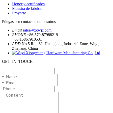
Honor y certificados
Muestra de fábrica
Proyecto
Póngase en contacto con nosotros
Email
sales@xcwjc.com
PHONE
+86-579-87988219
+86-15867910531
ADD
No.5 Rd., 6#, Huanglong Industrial Zone, Wuyi,
Zhejiang, China
GET_IN_TOUCH
*
*