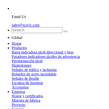
Email Us
sales@xcwjc.com
Global
Hogar
Productos
Barra indicadora táctil direccional y tiras
Pasadores indicadores táctiles de advertencia
Pavimentación táctil
Skatestopper
Señales de tráfico y tachuelas
Bolardos de acero inoxidable
Señales de Braille
Escalera de husmear
Accesorios
Empresa
Honor y certificados
Muestra de fábrica
Proyecto