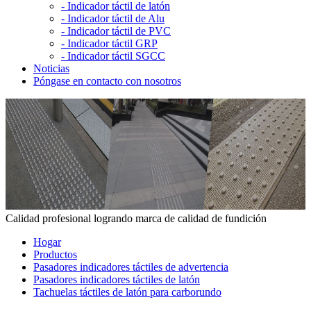
-
Indicador táctil de latón
-
Indicador táctil de Alu
-
Indicador táctil de PVC
-
Indicador táctil GRP
-
Indicador táctil SGCC
Noticias
Póngase en contacto con nosotros
Calidad profesional logrando marca de calidad de fundición
Hogar
Productos
Pasadores indicadores táctiles de advertencia
Pasadores indicadores táctiles de latón
Tachuelas táctiles de latón para carborundo