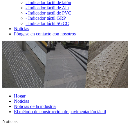
-
Indicador táctil de latón
-
Indicador táctil de Alu
-
Indicador táctil de PVC
-
Indicador táctil GRP
-
Indicador táctil SGCC
Noticias
Póngase en contacto con nosotros
Hogar
Noticias
Noticias de la industria
El método de construcción de pavimentación táctil
Noticias