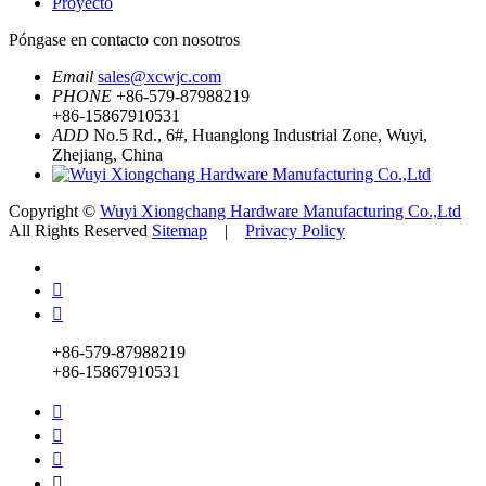
Proyecto
Póngase en contacto con nosotros
Email
sales@xcwjc.com
PHONE
+86-579-87988219
+86-15867910531
ADD
No.5 Rd., 6#, Huanglong Industrial Zone, Wuyi,
Zhejiang, China
Copyright ©
Wuyi Xiongchang Hardware Manufacturing Co.,Ltd
All Rights Reserved
Sitemap
|
Privacy Policy


+86-579-87988219
+86-15867910531



