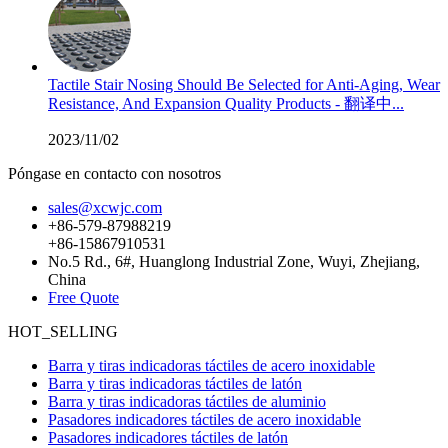
Tactile Stair Nosing Should Be Selected for Anti-Aging, Wear
Resistance, And Expansion Quality Products - 翻译中...
2023/11/02
Póngase en contacto con nosotros
sales@xcwjc.com
+86-579-87988219
+86-15867910531
No.5 Rd., 6#, Huanglong Industrial Zone, Wuyi, Zhejiang,
China
Free Quote
HOT_SELLING
Barra y tiras indicadoras táctiles de acero inoxidable
Barra y tiras indicadoras táctiles de latón
Barra y tiras indicadoras táctiles de aluminio
Pasadores indicadores táctiles de acero inoxidable
Pasadores indicadores táctiles de latón