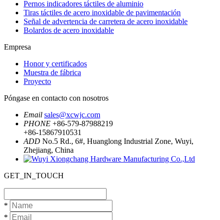
Pernos indicadores táctiles de aluminio
Tiras táctiles de acero inoxidable de pavimentación
Señal de advertencia de carretera de acero inoxidable
Bolardos de acero inoxidable
Empresa
Honor y certificados
Muestra de fábrica
Proyecto
Póngase en contacto con nosotros
Email
sales@xcwjc.com
PHONE
+86-579-87988219
+86-15867910531
ADD
No.5 Rd., 6#, Huanglong Industrial Zone, Wuyi,
Zhejiang, China
GET_IN_TOUCH
*
*