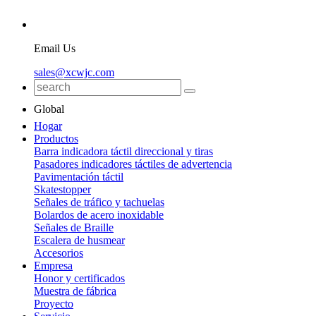
Email Us
sales@xcwjc.com
Global
Hogar
Productos
Barra indicadora táctil direccional y tiras
Pasadores indicadores táctiles de advertencia
Pavimentación táctil
Skatestopper
Señales de tráfico y tachuelas
Bolardos de acero inoxidable
Señales de Braille
Escalera de husmear
Accesorios
Empresa
Honor y certificados
Muestra de fábrica
Proyecto