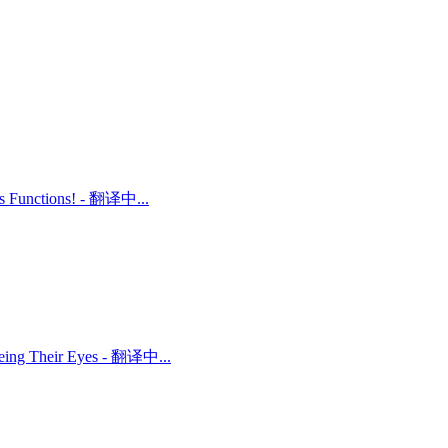
ts Functions! - 翻译中...
 Being Their Eyes - 翻译中...