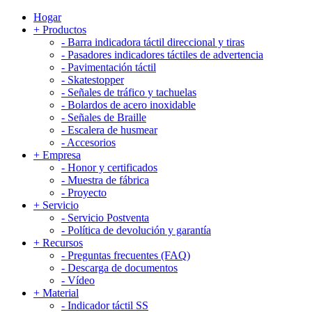
Hogar
+
Productos
-
Barra indicadora táctil direccional y tiras
-
Pasadores indicadores táctiles de advertencia
-
Pavimentación táctil
-
Skatestopper
-
Señales de tráfico y tachuelas
-
Bolardos de acero inoxidable
-
Señales de Braille
-
Escalera de husmear
-
Accesorios
+
Empresa
-
Honor y certificados
-
Muestra de fábrica
-
Proyecto
+
Servicio
-
Servicio Postventa
-
Política de devolución y garantía
+
Recursos
-
Preguntas frecuentes (FAQ)
-
Descarga de documentos
-
Vídeo
+
Material
-
Indicador táctil SS