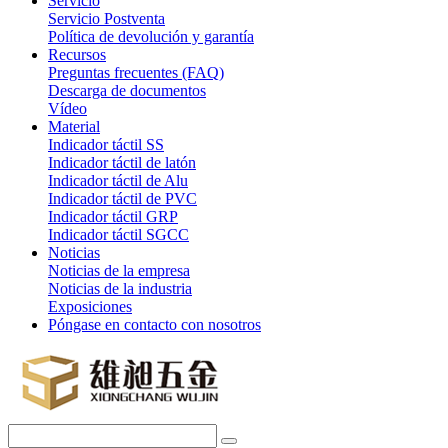
Servicio
Servicio Postventa
Política de devolución y garantía
Recursos
Preguntas frecuentes (FAQ)
Descarga de documentos
Vídeo
Material
Indicador táctil SS
Indicador táctil de latón
Indicador táctil de Alu
Indicador táctil de PVC
Indicador táctil GRP
Indicador táctil SGCC
Noticias
Noticias de la empresa
Noticias de la industria
Exposiciones
Póngase en contacto con nosotros