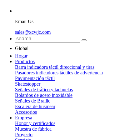
Email Us
sales@xcwjc.com
Global
Hogar
Productos
Barra indicadora táctil direccional y tiras
Pasadores indicadores táctiles de advertencia
Pavimentación táctil
Skatestopper
Señales de tráfico y tachuelas
Bolardos de acero inoxidable
Señales de Braille
Escalera de husmear
Accesorios
Empresa
Honor y certificados
Muestra de fábrica
Proyecto