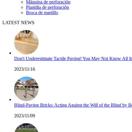
Máquina de perforación
Plantilla de perforación
Broca de martillo
LATEST NEWS
Don't Underestimate Tactile Paving! You May Not Know All I
2023/11/16
Blind-Paving Bricks: Acting Against the Will of the Blind by
2023/11/09