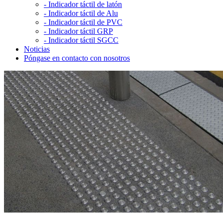
-
Indicador táctil de latón
-
Indicador táctil de Alu
-
Indicador táctil de PVC
-
Indicador táctil GRP
-
Indicador táctil SGCC
Noticias
Póngase en contacto con nosotros