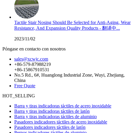
Tactile Stair Nosing Should Be Selected for Anti-Aging, Wear
Resistance, And Expansion Quality Products - 翻译中...
2023/11/02
Póngase en contacto con nosotros
sales@xcwjc.com
+86-579-87988219
+86-15867910531
No.5 Rd., 6#, Huanglong Industrial Zone, Wuyi, Zhejiang,
China
Free Quote
HOT_SELLING
Barra y tiras indicadoras táctiles de acero inoxidable
Barra y tiras indicadoras táctiles de latón
Barra y tiras indicadoras táctiles de aluminio
Pasadores indicadores táctiles de acero inoxidable
Pasadores indicadores táctiles de latón
Pernos indicadores táctiles de aluminio