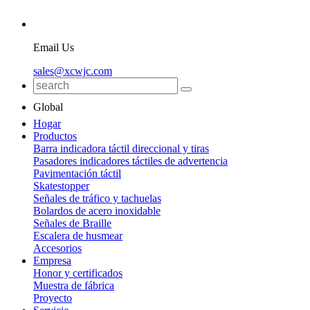
Email Us
sales@xcwjc.com
Global
Hogar
Productos
Barra indicadora táctil direccional y tiras
Pasadores indicadores táctiles de advertencia
Pavimentación táctil
Skatestopper
Señales de tráfico y tachuelas
Bolardos de acero inoxidable
Señales de Braille
Escalera de husmear
Accesorios
Empresa
Honor y certificados
Muestra de fábrica
Proyecto