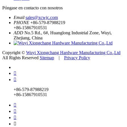
Póngase en contacto con nosotros
Email
sales@xcwjc.com
PHONE
+86-579-87988219
+86-15867910531
ADD
No.5 Rd., 6#, Huanglong Industrial Zone, Wuyi,
Zhejiang, China
Copyright ©
Wuyi Xiongchang Hardware Manufacturing Co.,Ltd
All Rights Reserved
Sitemap
|
Privacy Policy


+86-579-87988219
+86-15867910531



