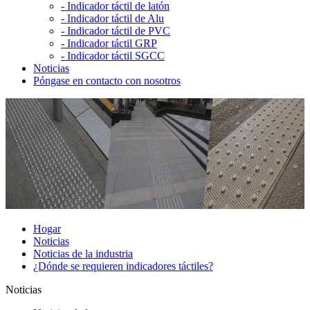
-
Indicador táctil de latón
-
Indicador táctil de Alu
-
Indicador táctil de PVC
-
Indicador táctil GRP
-
Indicador táctil SGCC
Noticias
Póngase en contacto con nosotros
Hogar
Noticias
Noticias de la industria
¿Dónde se requieren indicadores táctiles?
Noticias