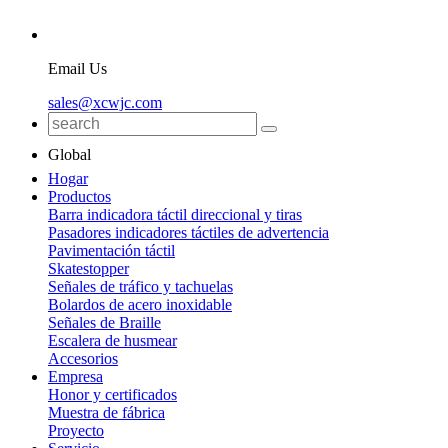
Email Us
sales@xcwjc.com
Global
Hogar
Productos
Barra indicadora táctil direccional y tiras
Pasadores indicadores táctiles de advertencia
Pavimentación táctil
Skatestopper
Señales de tráfico y tachuelas
Bolardos de acero inoxidable
Señales de Braille
Escalera de husmear
Accesorios
Empresa
Honor y certificados
Muestra de fábrica
Proyecto