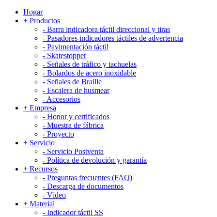
Hogar
+
Productos
-
Barra indicadora táctil direccional y tiras
-
Pasadores indicadores táctiles de advertencia
-
Pavimentación táctil
-
Skatestopper
-
Señales de tráfico y tachuelas
-
Bolardos de acero inoxidable
-
Señales de Braille
-
Escalera de husmear
-
Accesorios
+
Empresa
-
Honor y certificados
-
Muestra de fábrica
-
Proyecto
+
Servicio
-
Servicio Postventa
-
Política de devolución y garantía
+
Recursos
-
Preguntas frecuentes (FAQ)
-
Descarga de documentos
-
Vídeo
+
Material
-
Indicador táctil SS