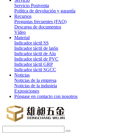
Servicio
Servicio Postventa
Política de devolución y garantía
Recursos
Preguntas frecuentes (FAQ)
Descarga de documentos
Vídeo
Material
Indicador táctil SS
Indicador táctil de latón
Indicador táctil de Alu
Indicador táctil de PVC
Indicador táctil GRP
Indicador táctil SGCC
Noticias
Noticias de la empresa
Noticias de la industria
Exposiciones
Póngase en contacto con nosotros