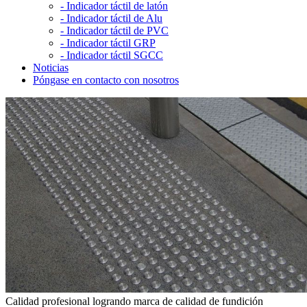
-
Indicador táctil de latón
-
Indicador táctil de Alu
-
Indicador táctil de PVC
-
Indicador táctil GRP
-
Indicador táctil SGCC
Noticias
Póngase en contacto con nosotros
Calidad profesional logrando marca de calidad de fundición