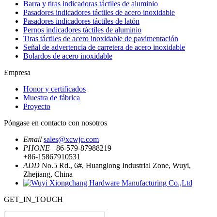
Barra y tiras indicadoras táctiles de aluminio
Pasadores indicadores táctiles de acero inoxidable
Pasadores indicadores táctiles de latón
Pernos indicadores táctiles de aluminio
Tiras táctiles de acero inoxidable de pavimentación
Señal de advertencia de carretera de acero inoxidable
Bolardos de acero inoxidable
Empresa
Honor y certificados
Muestra de fábrica
Proyecto
Póngase en contacto con nosotros
Email
sales@xcwjc.com
PHONE
+86-579-87988219
+86-15867910531
ADD
No.5 Rd., 6#, Huanglong Industrial Zone, Wuyi,
Zhejiang, China
GET_IN_TOUCH