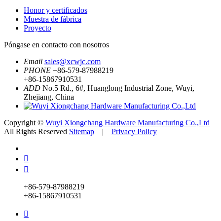
Honor y certificados
Muestra de fábrica
Proyecto
Póngase en contacto con nosotros
Email
sales@xcwjc.com
PHONE
+86-579-87988219
+86-15867910531
ADD
No.5 Rd., 6#, Huanglong Industrial Zone, Wuyi,
Zhejiang, China
Copyright ©
Wuyi Xiongchang Hardware Manufacturing Co.,Ltd
All Rights Reserved
Sitemap
|
Privacy Policy


+86-579-87988219
+86-15867910531
