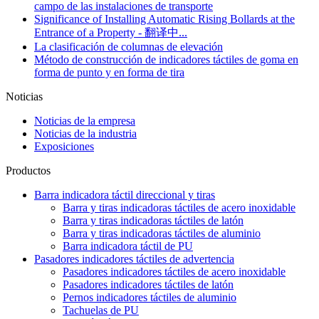
campo de las instalaciones de transporte
Significance of Installing Automatic Rising Bollards at the
Entrance of a Property - 翻译中...
La clasificación de columnas de elevación
Método de construcción de indicadores táctiles de goma en
forma de punto y en forma de tira
Noticias
Noticias de la empresa
Noticias de la industria
Exposiciones
Productos
Barra indicadora táctil direccional y tiras
Barra y tiras indicadoras táctiles de acero inoxidable
Barra y tiras indicadoras táctiles de latón
Barra y tiras indicadoras táctiles de aluminio
Barra indicadora táctil de PU
Pasadores indicadores táctiles de advertencia
Pasadores indicadores táctiles de acero inoxidable
Pasadores indicadores táctiles de latón
Pernos indicadores táctiles de aluminio
Tachuelas de PU