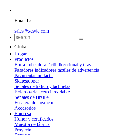
Email Us
sales@xcwjc.com
Global
Hogar
Productos
Barra indicadora táctil direccional y tiras
Pasadores indicadores táctiles de advertencia
Pavimentación táctil
Skatestopper
Señales de tráfico y tachuelas
Bolardos de acero inoxidable
Señales de Braille
Escalera de husmear
Accesorios
Empresa
Honor y certificados
Muestra de fábrica
Proyecto