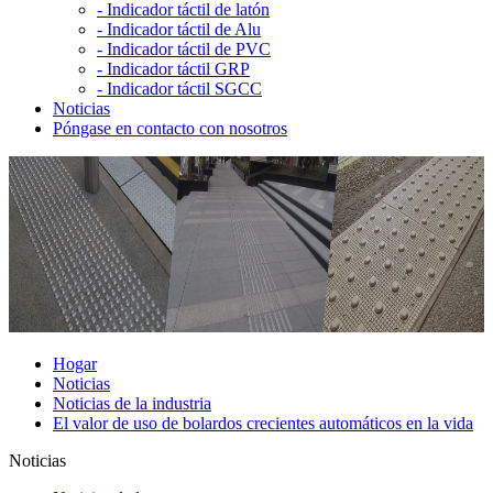
-
Indicador táctil de latón
-
Indicador táctil de Alu
-
Indicador táctil de PVC
-
Indicador táctil GRP
-
Indicador táctil SGCC
Noticias
Póngase en contacto con nosotros
Hogar
Noticias
Noticias de la industria
El valor de uso de bolardos crecientes automáticos en la vida
Noticias